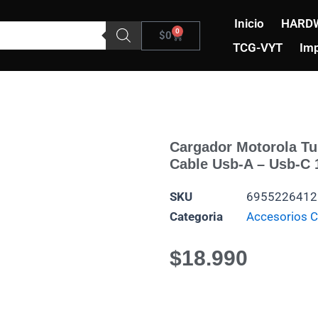
Inicio
HARD
0
Carrito
$
0
TCG-VYT
Imp
Cargador Motorola T
Cable Usb-A – Usb-C
SKU
6955226412
Categoria
Accesorios C
$
18.990