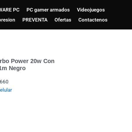
WARE PC
PC gamer armados
Videojuegos
resion
PREVENTA
Ofertas
Contactenos
urbo Power 20w Con
 1m Negro
660
elular