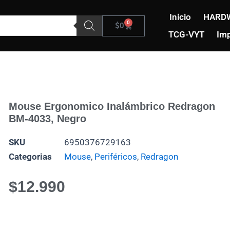
Inicio
HARD
0
Carrito
$
0
TCG-VYT
Imp
Mouse Ergonomico Inalámbrico Redragon
BM-4033, Negro
SKU
6950376729163
Categorias
Mouse
,
Periféricos
,
Redragon
$
12.990