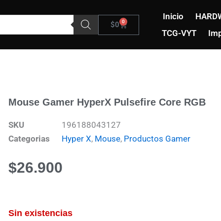
Inicio
HARD
0
Carrito
$
0
TCG-VYT
Imp
Mouse Gamer HyperX Pulsefire Core RGB
SKU
196188043127
Categorias
Hyper X
,
Mouse
,
Productos Gamer
$
26.900
Sin existencias