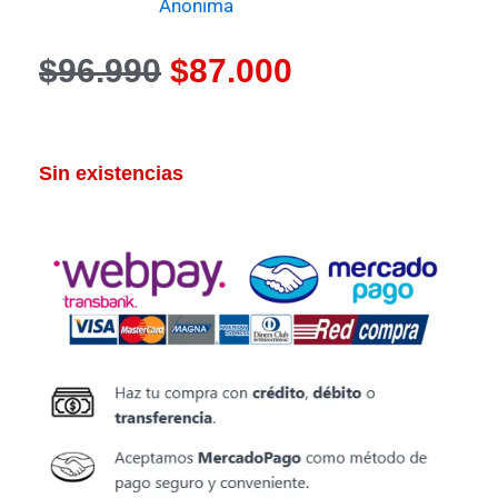
Anonima
El
El
$
96.990
$
87.000
precio
precio
original
actual
Sin existencias
era:
es:
$96.990.
$87.000.