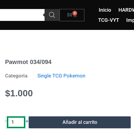
Inicio
HARD
0
Carrito
$
0
TCG-VYT
Imp
Pawmot 034/094
Categoria
Single TCG Pokemon
$
1.000
Pawmot
-
+
Añadir al carrito
034/094
cantidad