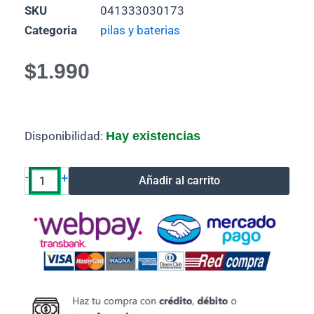
SKU
041333030173
Categoria
pilas y baterias
$
1.990
Pila
Disponibilidad:
Hay existencias
Alcalina
duracell
LR44/A76,
-
+
Añadir al carrito
1
Unidad
cantidad