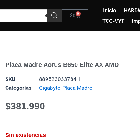
Inicio
HARD
0
Carrito
$
0
TCG-VYT
Imp
Placa Madre Aorus B650 Elite AX AMD
SKU
889523033784-1
Categorias
Gigabyte
,
Placa Madre
$
381.990
Sin existencias