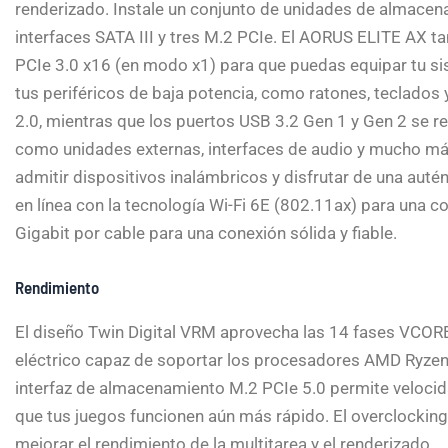
renderizado. Instale un conjunto de unidades de almacen
interfaces SATA III y tres M.2 PCIe. El AORUS ELITE AX t
PCIe 3.0 x16 (en modo x1) para que puedas equipar tu sis
tus periféricos de baja potencia, como ratones, teclado
2.0, mientras que los puertos USB 3.2 Gen 1 y Gen 2 se r
como unidades externas, interfaces de audio y mucho más.
admitir dispositivos inalámbricos y disfrutar de una auté
en línea con la tecnología Wi-Fi 6E (802.11ax) para una co
Gigabit por cable para una conexión sólida y fiable.
Rendimiento
El diseño Twin Digital VRM aprovecha las 14 fases VCORE
eléctrico capaz de soportar los procesadores AMD Ryzen
interfaz de almacenamiento M.2 PCIe 5.0 permite velocid
que tus juegos funcionen aún más rápido. El overclock
mejorar el rendimiento de la multitarea y el renderizado.