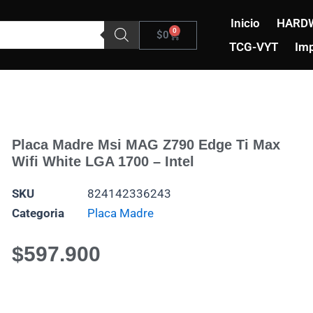
Inicio
HARD
0
Carrito
$
0
TCG-VYT
Imp
Placa Madre Msi MAG Z790 Edge Ti Max
Wifi White LGA 1700 – Intel
SKU
824142336243
Categoria
Placa Madre
$
597.900