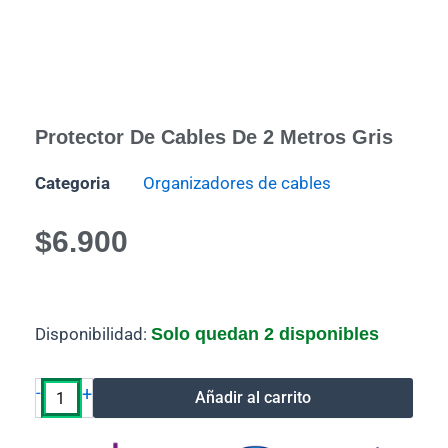
Protector De Cables De 2 Metros Gris
Categoria
Organizadores de cables
$
6.900
Protector
Disponibilidad:
Solo quedan 2 disponibles
de
cables
de
-
+
Añadir al carrito
2
metros
gris