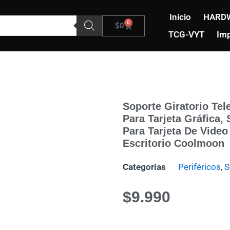
Inicio
HARD
0
Carrito
$
0
TCG-VYT
Imp
Soporte Giratorio Tel
Para Tarjeta Gráfica,
Para Tarjeta De Vide
Escritorio Coolmoon
Categorias
Periféricos
,
S
$
9.990