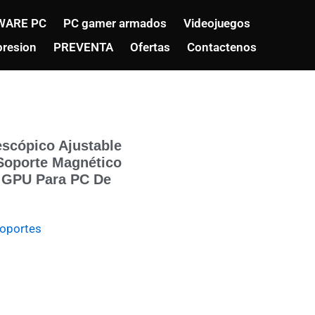
WARE PC
PC gamer armados
Videojuegos
resion
PREVENTA
Ofertas
Contactenos
escópico Ajustable
 Soporte Magnético
o GPU Para PC De
oportes