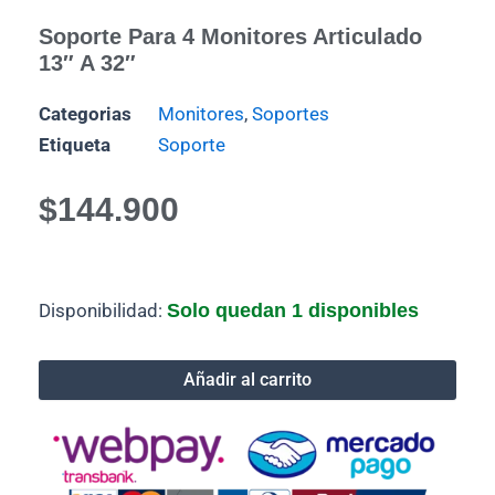
Soporte Para 4 Monitores Articulado
13″ A 32″
Categorias
Monitores
,
Soportes
Etiqueta
Soporte
$
144.900
Soporte
Disponibilidad:
Solo quedan 1 disponibles
para
4
monitores
Añadir al carrito
articulado
13"
a
32"
cantidad