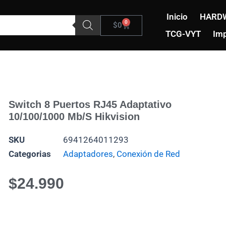
Inicio
HARD
0
Carrito
$
0
TCG-VYT
Imp
Switch 8 Puertos RJ45 Adaptativo
10/100/1000 Mb/s Hikvision
SKU
6941264011293
Categorias
Adaptadores
,
Conexión de Red
$
24.990