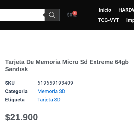
Inicio
HARD
0
Carrito
$
0
TCG-VYT
Imp
Tarjeta De Memoria Micro Sd Extreme 64gb
Sandisk
SKU
619659193409
Categoria
Memoria SD
Etiqueta
Tarjeta SD
$
21.900