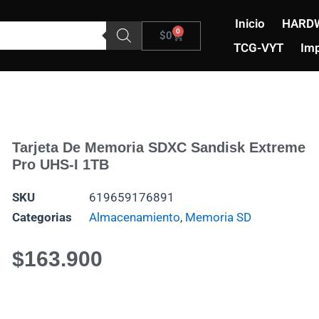
Inicio
HARD
0
Carrito
$
0
TCG-VYT
Imp
Tarjeta De Memoria SDXC Sandisk Extreme
Pro UHS-I 1TB
SKU
619659176891
Categorias
Almacenamiento
,
Memoria SD
$
163.900