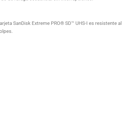
tarjeta SanDisk Extreme PRO® SD™ UHS-I es resistente al
olpes.