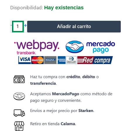
Tarjeta
Disponibilidad:
Hay existencias
De
Sonido
7.1
-
+
Añadir al carrito
USB
Tipo
C
Teknitek
cantidad