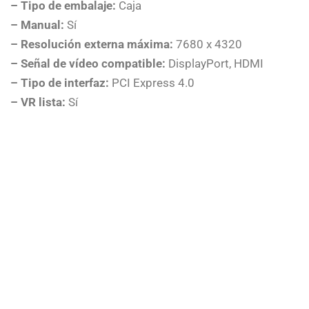
– Tipo de embalaje:
Caja
– Manual:
Sí
– Resolución externa máxima:
7680 x 4320
– Señal de vídeo compatible:
DisplayPort, HDMI
– Tipo de interfaz:
PCI Express 4.0
– VR lista:
Sí