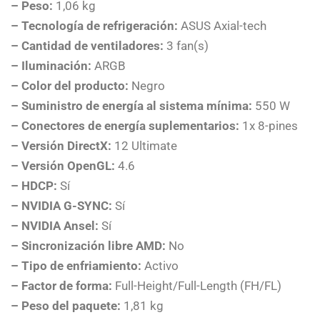
– Peso:
1,06 kg
– Tecnología de refrigeración:
ASUS Axial-tech
– Cantidad de ventiladores:
3 fan(s)
– Iluminación:
ARGB
– Color del producto:
Negro
– Suministro de energía al sistema mínima:
550 W
– Conectores de energía suplementarios:
1x 8-pines
– Versión DirectX:
12 Ultimate
– Versión OpenGL:
4.6
– HDCP:
Sí
– NVIDIA G-SYNC:
Sí
– NVIDIA Ansel:
Sí
– Sincronización libre AMD:
No
– Tipo de enfriamiento:
Activo
– Factor de forma:
Full-Height/Full-Length (FH/FL)
– Peso del paquete:
1,81 kg