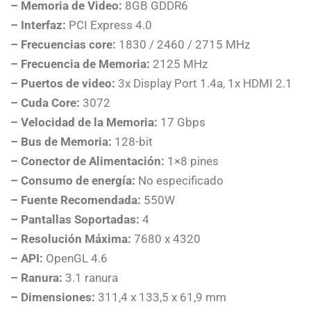
– Memoria de Video:
8GB GDDR6
– Interfaz:
PCI Express 4.0
– Frecuencias core:
1830 / 2460 / 2715 MHz
– Frecuencia de Memoria:
2125 MHz
– Puertos de video:
3x Display Port 1.4a, 1x HDMI 2.1
– Cuda Core:
3072
– Velocidad de la Memoria:
17 Gbps
– Bus de Memoria:
128-bit
– Conector de Alimentación:
1×8 pines
– Consumo de energía:
No especificado
– Fuente Recomendada:
550W
– Pantallas Soportadas:
4
– Resolución Máxima:
7680 x 4320
– API:
OpenGL 4.6
– Ranura:
3.1 ranura
– Dimensiones:
311,4 x 133,5 x 61,9 mm