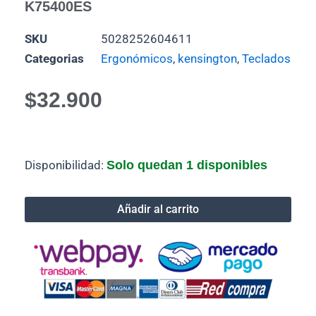
K75400ES
SKU
5028252604611
Categorias
Ergonómicos
,
kensington
,
Teclados
$
32.900
Teclado
Disponibilidad:
Solo quedan 1 disponibles
Kensington
Pro
Fit
Añadir al carrito
Ergonómico
Alámbrico
-
Negro
|
K75400ES
cantidad