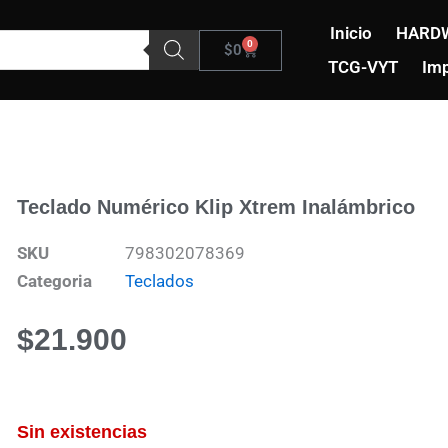
Inicio
HARD
0
Carrito
$
0
TCG-VYT
Imp
Teclado Numérico Klip Xtrem Inalámbrico
SKU
798302078369
Categoria
Teclados
$
21.900
Sin existencias