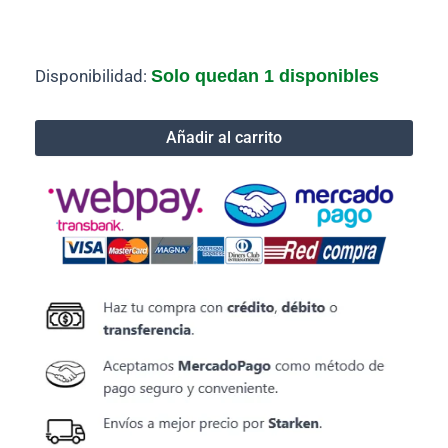
TINTA
Disponibilidad:
Solo quedan 1 disponibles
BROTHER
BTD-
60
Añadir al carrito
BK
cantidad