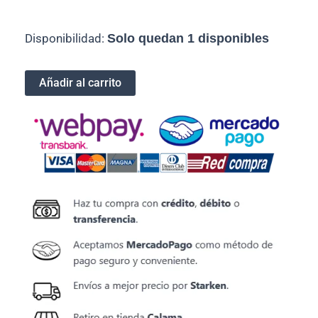
Tinta
Disponibilidad:
Solo quedan 1 disponibles
Brother
Original
LC402
Añadir al carrito
Cyan
cantidad