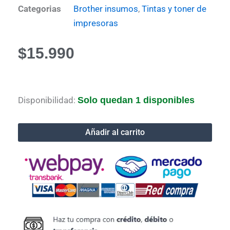
Categorias
Brother insumos
,
Tintas y toner de
impresoras
$
15.990
Tinta
Disponibilidad:
Solo quedan 1 disponibles
brother
lc60
cian
Añadir al carrito
cantidad