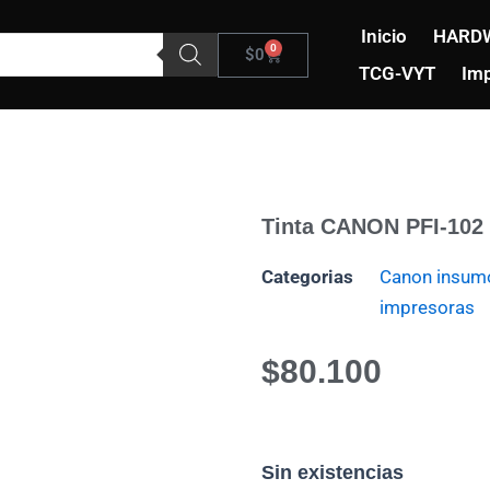
Inicio
HARD
0
Carrito
$
0
TCG-VYT
Imp
Tinta CANON PFI-102
Categorias
Canon insum
impresoras
$
80.100
Sin existencias