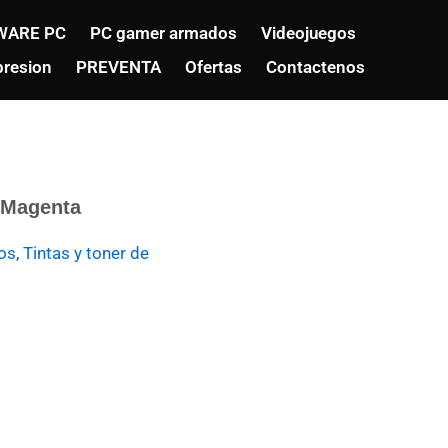
WARE PC
PC gamer armados
Videojuegos
resion
PREVENTA
Ofertas
Contactenos
 Magenta
os
,
Tintas y toner de