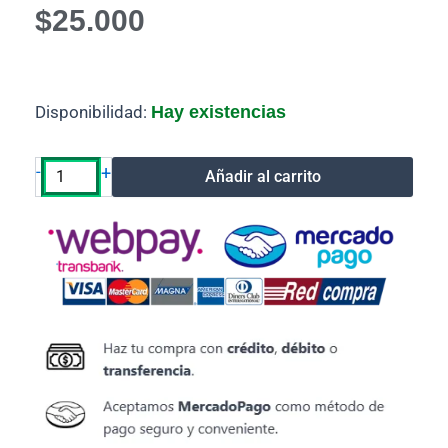
$
25.000
Tinta
Disponibilidad:
Hay existencias
HP
Color
664xl
-
+
Añadir al carrito
Alternativo
cantidad