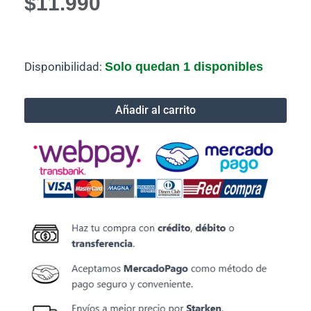
$
11.990
Tinta
Disponibilidad:
Solo quedan 1 disponibles
Epson
73
Magenta
Añadir al carrito
T0733
Alternativa
cantidad