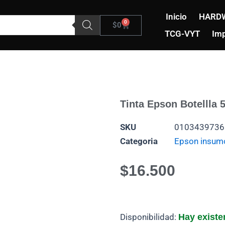
Inicio
HARD
0
Carrito
$
0
TCG-VYT
Imp
Tinta Epson Botellla 
SKU
0103439736
Categoria
Epson insum
$
16.500
Tinta
Disponibilidad:
Hay existe
Epson