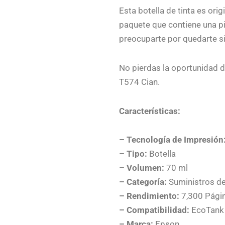
Esta botella de tinta es ori
paquete que contiene una pie
preocuparte por quedarte sin
No pierdas la oportunidad d
T574 Cian.
Características:
– Tecnología de Impresión
– Tipo:
Botella
– Volumen:
70 ml
– Categoría:
Suministros d
– Rendimiento:
7,300 Pági
– Compatibilidad:
EcoTank
– Marca:
Epson