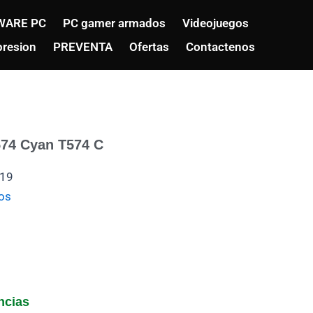
WARE PC
PC gamer armados
Videojuegos
resion
PREVENTA
Ofertas
Contactenos
574 Cyan T574 C
19
os
ncias