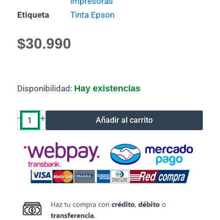
impresoras
Etiqueta
Tinta Epson
$
30.990
Tinta
Disponibilidad:
Hay existencias
Epson
Magenta
T555
-
+
Añadir al carrito
Fotográfico
T555320
555
cantidad