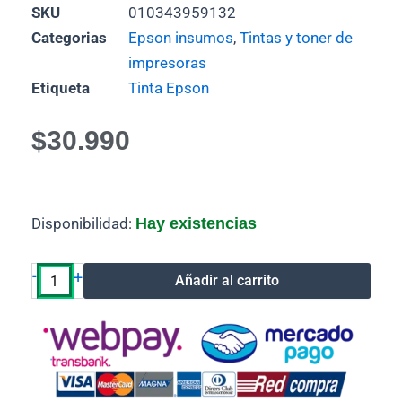
SKU
010343959132
Categorias
Epson insumos
,
Tintas y toner de
impresoras
Etiqueta
Tinta Epson
$
30.990
Tinta
Disponibilidad:
Hay existencias
Epson
Yellow
T555
-
+
Añadir al carrito
Fotográfico
T555420
555
cantidad