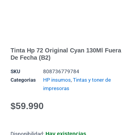
Tinta Hp 72 Original Cyan 130Ml Fuera
De Fecha (b2)
SKU
808736779784
Categorias
HP insumos
,
Tintas y toner de
impresoras
$
59.990
Tinta
Disponibilidad:
Hay existencias