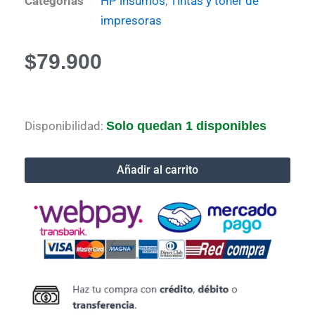
Categorias
HP insumos
,
Tintas y toner de
impresoras
$
79.900
Tinta
Disponibilidad:
Solo quedan 1 disponibles
Hp
82
Magenta
Añadir al carrito
Original
69
ml
cantidad