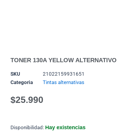
TONER 130A YELLOW ALTERNATIVO
SKU
21022159931651
Categoria
Tintas alternativas
$
25.990
TONER
Disponibilidad:
Hay existencias
130A