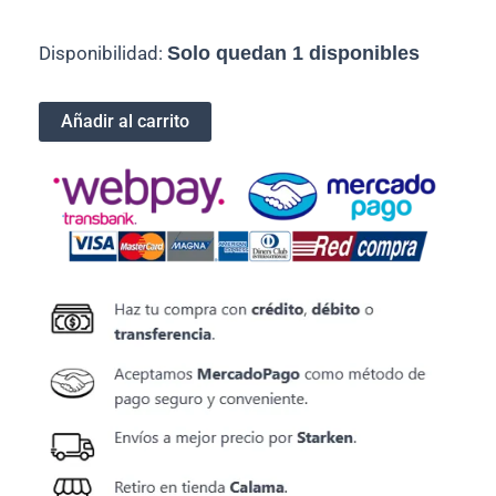
TONER
Disponibilidad:
Solo quedan 1 disponibles
78A
BLACK
ALTERNATIVO
Añadir al carrito
cantidad