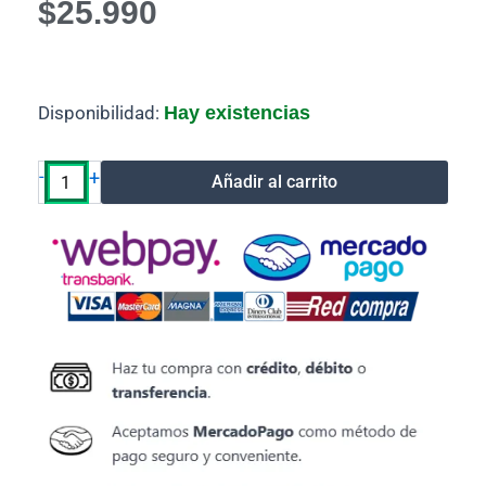
$
25.990
Toner
Disponibilidad:
Hay existencias
Brother
TN
217
-
+
Añadir al carrito
Alternativo
Black
cantidad