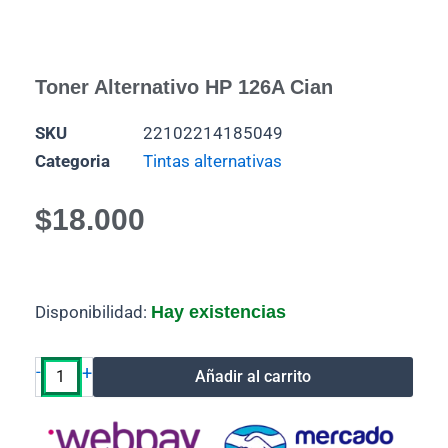
Toner Alternativo HP 126A Cian
SKU
22102214185049
Categoria
Tintas alternativas
$
18.000
Toner
Disponibilidad:
Hay existencias
Alternativo
HP
126A
-
+
Añadir al carrito
Cian
cantidad