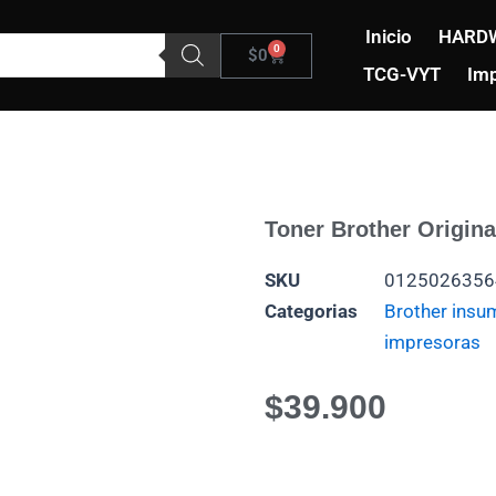
Inicio
HARD
0
Carrito
$
0
TCG-VYT
Imp
Toner Brother Origin
SKU
0125026356
Categorias
Brother insu
impresoras
$
39.900