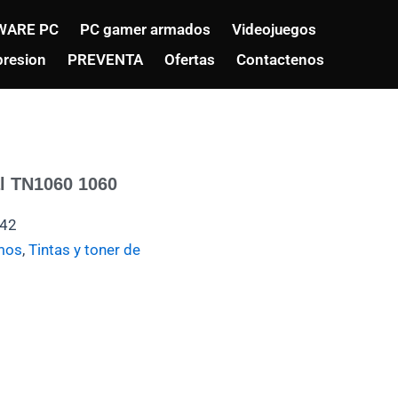
WARE PC
PC gamer armados
Videojuegos
resion
PREVENTA
Ofertas
Contactenos
al TN1060 1060
42
mos
,
Tintas y toner de