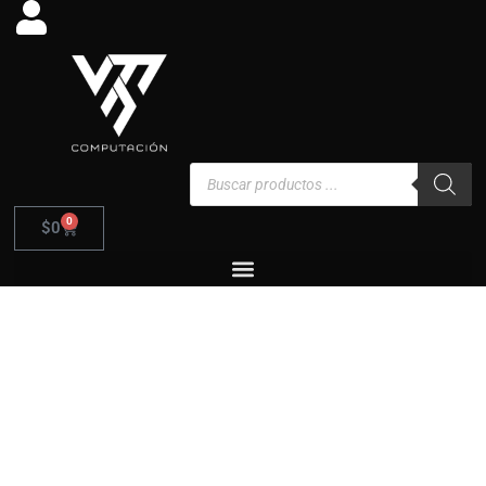
Ir
al
contenido
Búsqueda
de
productos
0
Carrito
$
0