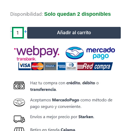
Toner
Disponibilidad:
Solo quedan 2 disponibles
G&G
Kyocera
TK
-
+
Añadir al carrito
1175
cantidad