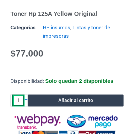
Toner Hp 125A Yellow Original
Categorias
HP insumos
,
Tintas y toner de
impresoras
$
77.000
Toner
Disponibilidad:
Solo quedan 2 disponibles
Hp
125A
Yellow
-
+
Añadir al carrito
Original
cantidad