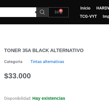
Inicio
HARD
0
Carrito
$
0
TCG-VYT
Imp
TONER 35A BLACK ALTERNATIVO
Categoria
Tintas alternativas
$
33.000
TONER
Disponibilidad:
Hay existencias
35A
BLACK