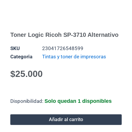
Toner Logic Ricoh SP-3710 Alternativo
SKU
23041726548599
Categoria
Tintas y toner de impresoras
$
25.000
Toner
Disponibilidad:
Solo quedan 1 disponibles
Logic
Ricoh
SP-
Añadir al carrito
3710
alternativo