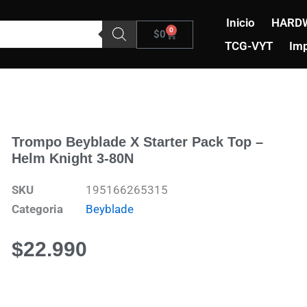
Inicio
HARD
0
Carrito
$
0
TCG-VYT
Imp
Trompo Beyblade X Starter Pack Top –
Helm Knight 3-80N
SKU
195166265315
Categoria
Beyblade
$
22.990