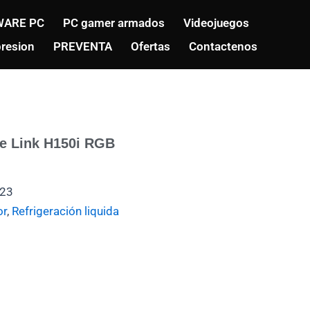
ARE PC
PC gamer armados
Videojuegos
resion
PREVENTA
Ofertas
Contactenos
ue Link H150i RGB
23
or
,
Refrigeración liquida