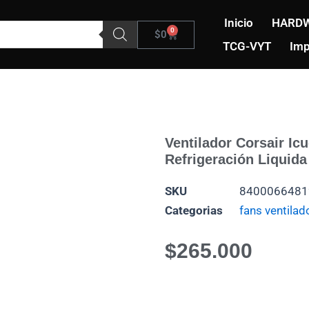
Inicio
HARDW
0
Carrito
$
0
TCG-VYT
Imp
Ventilador Corsair Ic
Refrigeración Liquida
SKU
8400066481
Categorias
fans ventilad
$
265.000