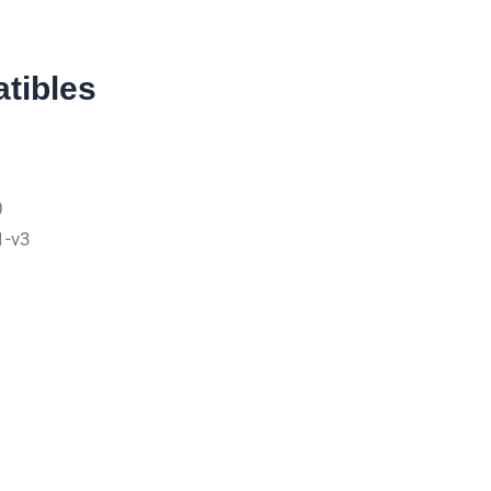
tibles
0
1-v3