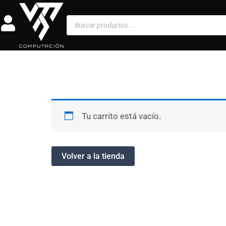
Ir
al
Búsqueda
de
contenido
productos
Tu carrito está vacío.
Volver a la tienda