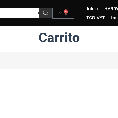
Inicio
HARD
0
Carrito
$
0
TCG-VYT
Imp
Carrito