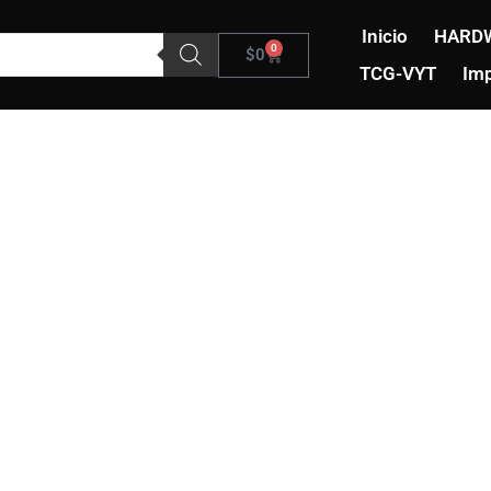
Inicio
HARD
0
Carrito
$
0
TCG-VYT
Imp