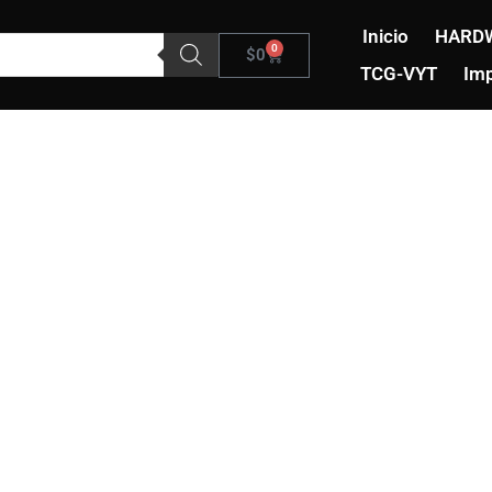
Inicio
HARD
0
Carrito
$
0
TCG-VYT
Imp