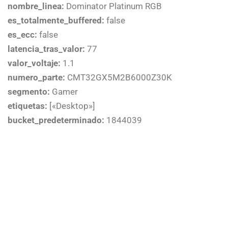
nombre_linea:
Dominator Platinum RGB
es_totalmente_buffered:
false
es_ecc:
false
latencia_tras_valor:
77
valor_voltaje:
1.1
numero_parte:
CMT32GX5M2B6000Z30K
segmento:
Gamer
etiquetas:
[«Desktop»]
bucket_predeterminado:
1844039