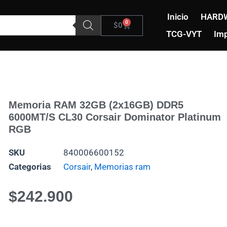
Inicio
HARD
0
Carrito
$
0
TCG-VYT
Imp
Memoria RAM 32GB (2x16GB) DDR5
6000MT/s CL30 Corsair Dominator Platinum
RGB
SKU
840006600152
Categorias
Corsair
,
Memorias ram
$
242.900