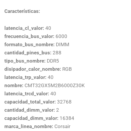
Características:
latencia_cl_valor:
40
frecuencia_bus_valor:
6000
formato_bus_nombre:
DIMM
cantidad_pines_bus:
288
tipo_bus_nombre:
DDR5
disipador_calor_nombre:
RGB
latencia_trp_valor:
40
nombre:
CMT32GX5M2B6000Z30K
latencia_trcd_valor:
40
capacidad_total_valor:
32768
cantidad_dimm_valor:
2
capacidad_dimm_valor:
16384
marca_linea_nombre:
Corsair