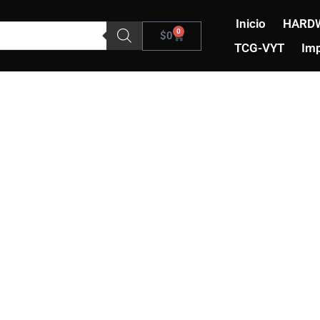
Inicio
HARD
0
Carrito
$
0
TCG-VYT
Imp