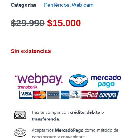
Categorias
Periféricos
,
Web cam
El
El
$
29.990
$
15.000
precio
precio
original
actual
Sin existencias
era:
es:
$29.990.
$15.000.