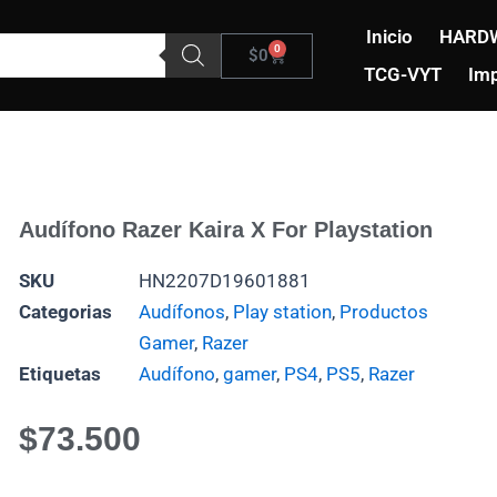
Inicio
HARD
0
Carrito
$
0
TCG-VYT
Imp
Audífono Razer Kaira X For Playstation
SKU
HN2207D19601881
Categorias
Audífonos
,
Play station
,
Productos
Gamer
,
Razer
Etiquetas
Audífono
,
gamer
,
PS4
,
PS5
,
Razer
$
73.500